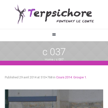
c 037
Home
/
c 037
Published
29 avril 2014
at 513×768 in
Cours 2014: Groupe 1
.