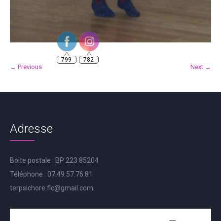
799
782
← Previous
Next →
Adresse
Boite postale : BP 223 85204
Téléphone : 07.49.57.76.81
terpsichore.flc@gmail.com