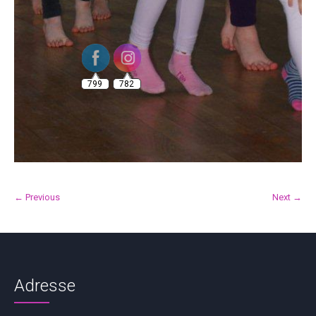
799
782
← Previous
Next →
Adresse