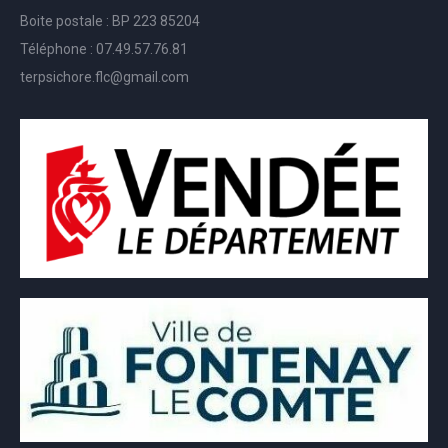
Boite postale : BP 223 85204
Téléphone : 07.49.57.76.81
terpsichore.flc@gmail.com