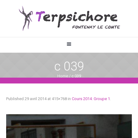
c 039
Home
/
c 039
Published
29 avril 2014
at 415×768 in
Cours 2014: Groupe 1
.