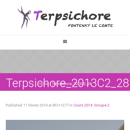
Terpsichore_2013C2_28
Home
/
Terpsichore_2013C2_28
Published
11 février 2014
at 851×1277 in
Cours 2014: Groupe 2
.