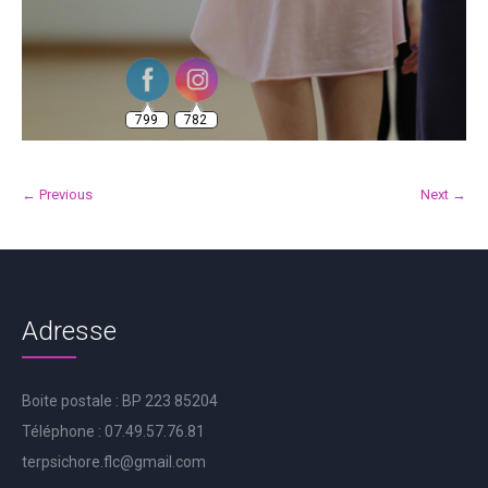
799
782
← Previous
Next →
Adresse
Boite postale : BP 223 85204
Téléphone : 07.49.57.76.81
terpsichore.flc@gmail.com