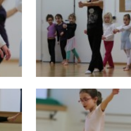
799
782