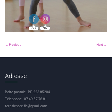
799
782
← Previous
Next →
Adresse
Boite postale : BP 223 85204
Téléphone : 07.49.57.76.81
terpsichore.flc@gmail.com