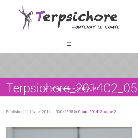
Terpsichore_2014C2_05
Home
/
Terpsichore_2014C2_051
Published
11 février 2014
at 930×1395 in
Cours 2014: Groupe 2
.