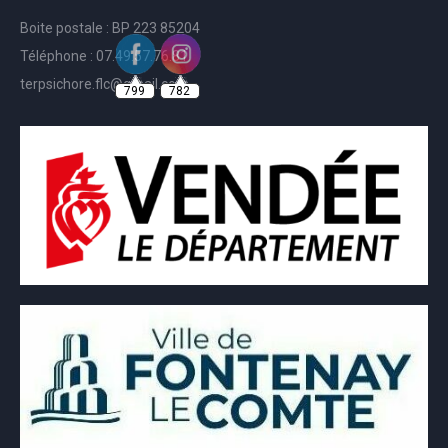
Boite postale : BP 223 85204
Téléphone : 07.49.57.76.81
799
782
terpsichore.flc@gmail.com