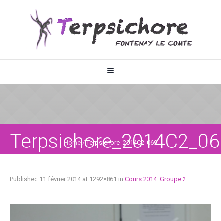
Terpsichore_2014C2_06
Home
/
Terpsichore_2014C2_069
Published
11 février 2014
at 1292×861 in
Cours 2014: Groupe 2
.