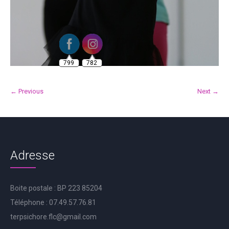
799
782
← Previous
Next →
Adresse
Boite postale : BP 223 85204
Téléphone : 07.49.57.76.81
terpsichore.flc@gmail.com