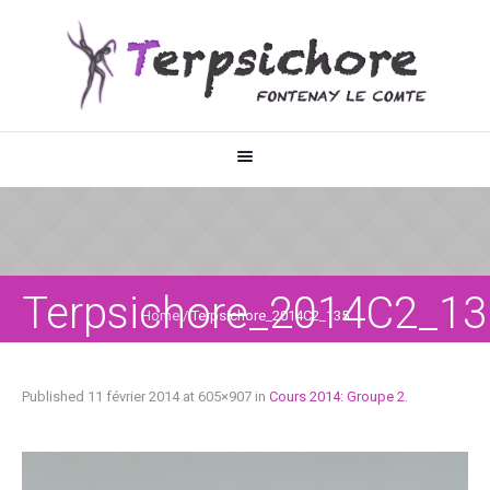
Terpsichore_2014C2_13
Home
/
Terpsichore_2014C2_135
Published
11 février 2014
at 605×907 in
Cours 2014: Groupe 2
.