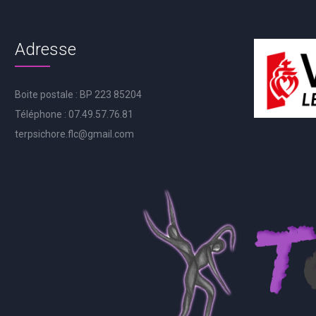
Adresse
Boite postale : BP 223 85204
Téléphone : 07.49.57.76.81
terpsichore.flc@gmail.com