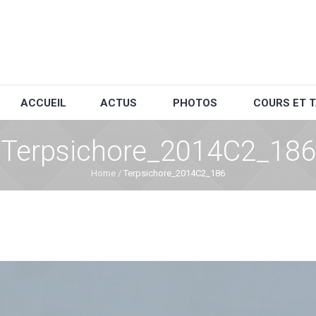
ACCUEIL
ACTUS
PHOTOS
COURS ET T
Terpsichore_2014C2_186
Home
/
Terpsichore_2014C2_186