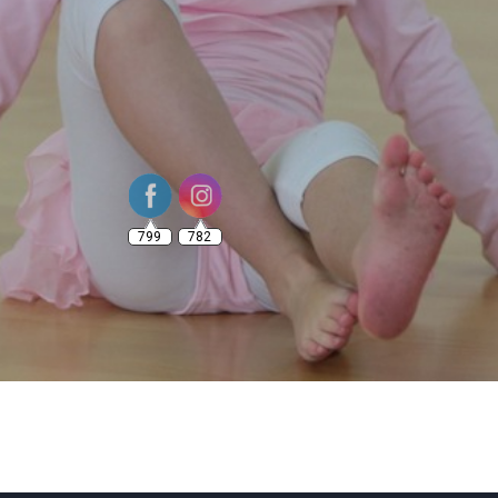
799
782