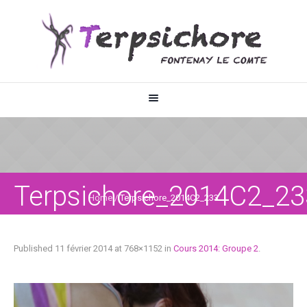
Terpsichore_2014C2_23
Home
/
Terpsichore_2014C2_233
Published
11 février 2014
at 768×1152 in
Cours 2014: Groupe 2
.