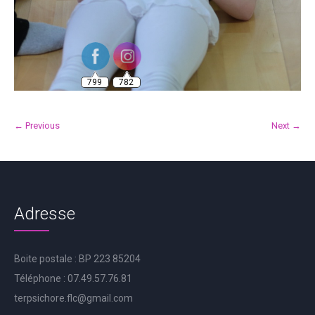
799
782
← Previous
Next →
Adresse
Boite postale : BP 223 85204
Téléphone : 07.49.57.76.81
terpsichore.flc@gmail.com