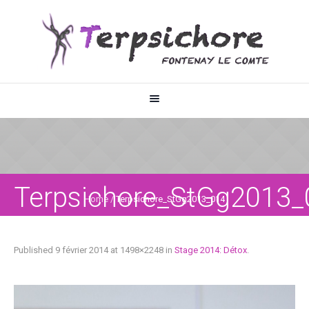
Terpsichore_StGg2013_
Home
/
Terpsichore_StGg2013_014
Published
9 février 2014
at 1498×2248 in
Stage 2014: Détox
.