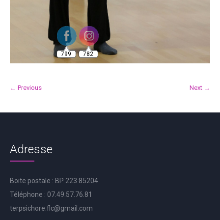
799
782
← Previous
Next →
Adresse
Boite postale : BP 223 85204
Téléphone : 07.49.57.76.81
terpsichore.flc@gmail.com