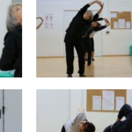
799
782