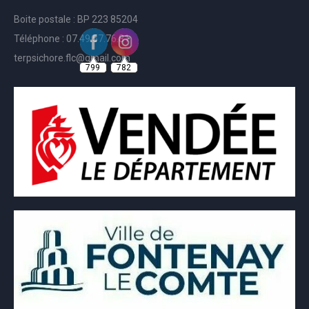
Boite postale : BP 223 85204
Téléphone : 07.49.57.76.81
799
782
terpsichore.flc@gmail.com