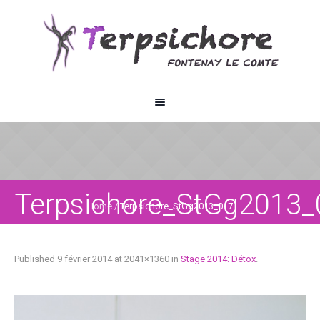
Terpsichore_StGg2013_
Home
/
Terpsichore_StGg2013_017
Published
9 février 2014
at 2041×1360 in
Stage 2014: Détox
.