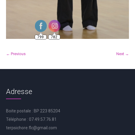
799
782
← Previous
Next →
Adresse
Boite postale : BP 223 85204
Téléphone : 07.49.57.76.81
terpsichore.flc@gmail.com