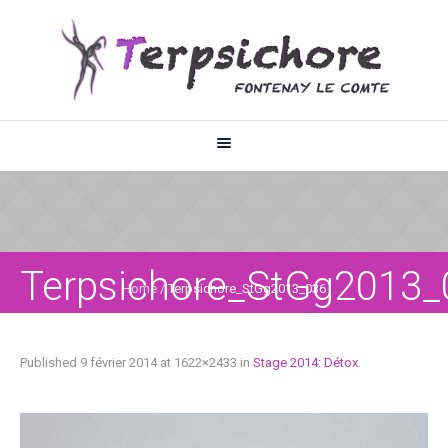
Terpsichore_StGg2013_
Home
/
Terpsichore_StGg2013_036
Published
9 février 2014
at 1622×2433 in
Stage 2014: Détox
.