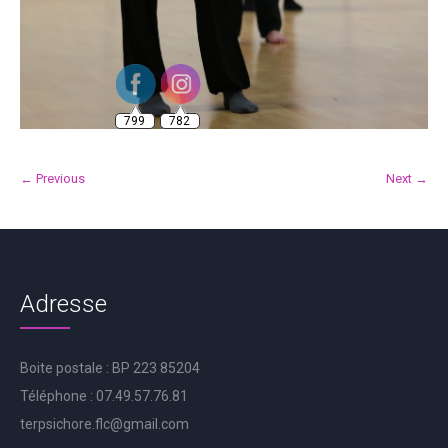
799
782
← Previous
Next →
Adresse
Boite postale : BP 223 85204
Téléphone : 07.49.57.76.81
terpsichore.flc@gmail.com