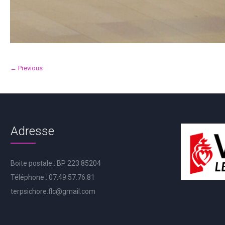
← Previous
Adresse
Boite postale : BP 223 85204
Téléphone : 07.49.57.76.81
terpsichore.flc@gmail.com