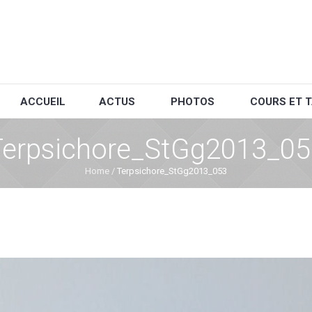
ACCUEIL
ACTUS
PHOTOS
COURS ET T
Terpsichore_StGg2013_05
Home
/
Terpsichore_StGg2013_053