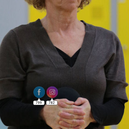
799
782