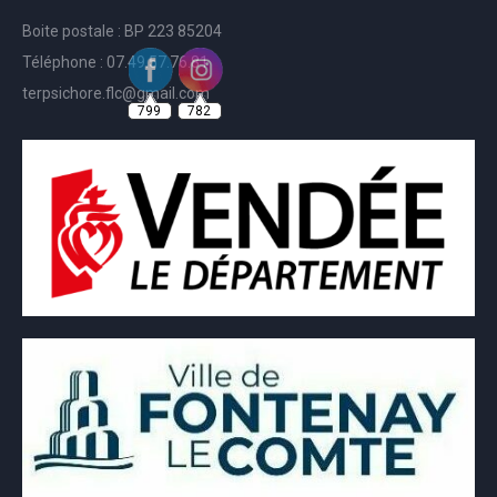
Boite postale : BP 223 85204
Téléphone : 07.49.57.76.81
799
782
terpsichore.flc@gmail.com