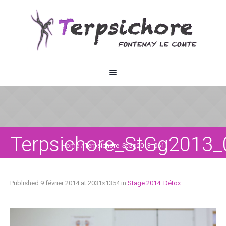
Terpsichore_StGg2013_
Home
/
Terpsichore_StGg2013_061
Published
9 février 2014
at 2031×1354 in
Stage 2014: Détox
.