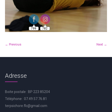
799
782
← Previous
Next →
Adresse
Boite postale : BP 223 85204
Téléphone : 07.49.57.76.81
terpsichore.flc@gmail.com