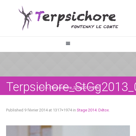
Terpsichore_StGg2013_
Home
/
Terpsichore_StGg2013_096
Published
9 février 2014
at 1317×1974 in
Stage 2014: Détox
.