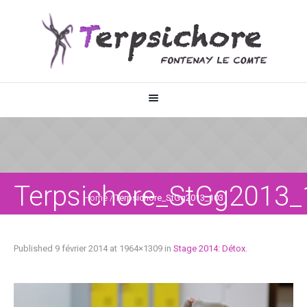
Terpsichore_StGg2013_
Home
/
Terpsichore_StGg2013_103
Published
9 février 2014
at 1964×1309 in
Stage 2014: Détox
.