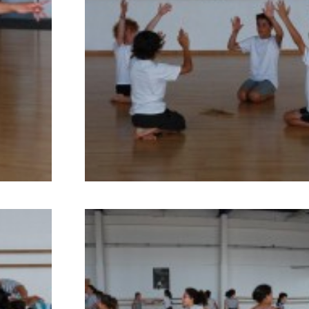
799
782