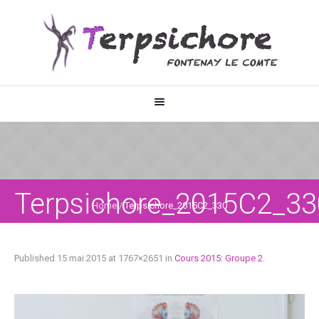
Terpsichore_2015C2_33
Home
/
Terpsichore_2015C2_330
Published
15 mai 2015
at 1767×2651 in
Cours 2015: Groupe 2
.