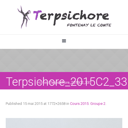
Terpsichore_2015C2_33
Home
/
Terpsichore_2015C2_335
Published
15 mai 2015
at 1772×2658 in
Cours 2015: Groupe 2
.