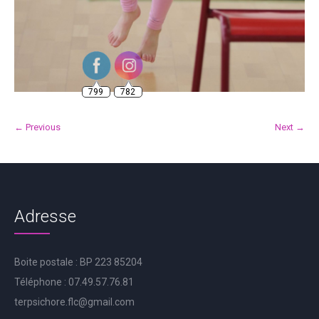
799
782
← Previous
Next →
Adresse
Boite postale : BP 223 85204
Téléphone : 07.49.57.76.81
terpsichore.flc@gmail.com