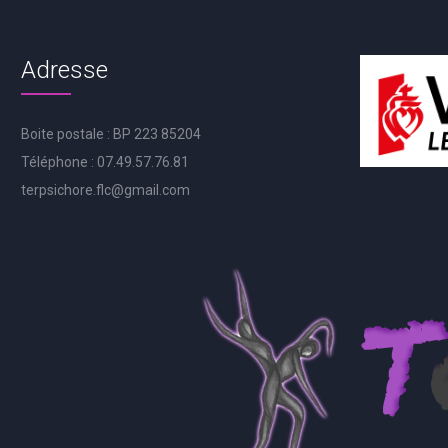
Adresse
Boite postale : BP 223 85204
Téléphone : 07.49.57.76.81
terpsichore.flc@gmail.com