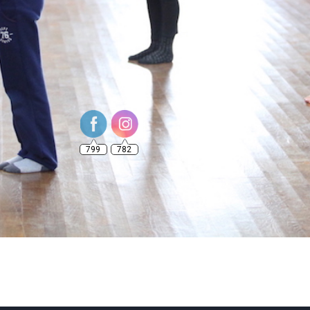
799
782