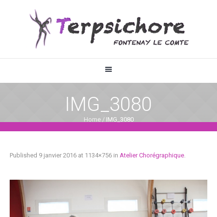
IMG_3080
Home
/
IMG_3080
Published
9 janvier 2016
at 1134×756 in
Atelier Chorégraphique
.