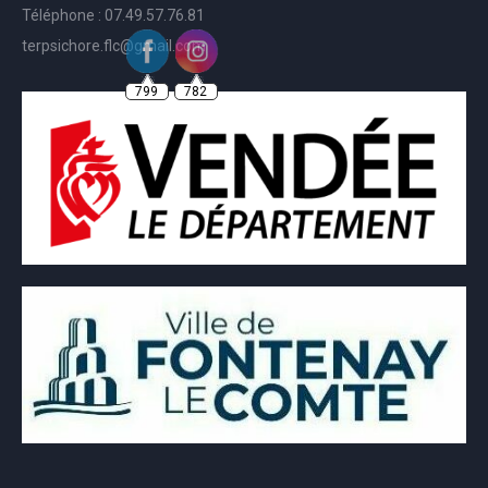
Téléphone : 07.49.57.76.81
terpsichore.flc@gmail.com
799
782