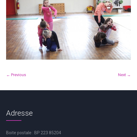
← Previous
Next →
Adresse
Boite postale : BP 223 85204