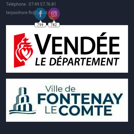
Téléphone : 07.49.57.76.81
terpsichore.flc@gmail.com
799
782