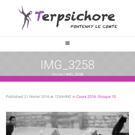
IMG_3258
Home
/
IMG_3258
Published
21 février 2016
at 1264×842 in
Cours 2016: Groupe 10
.