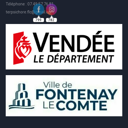
Téléphone : 07.49.57.76.81
terpsichore.flc@gmail.com
799
782