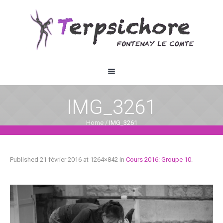
IMG_3261
Home
/
IMG_3261
Published
21 février 2016
at 1264×842 in
Cours 2016: Groupe 10
.