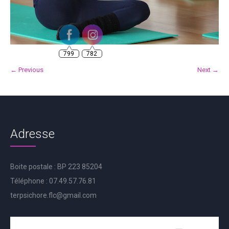
799
782
← Previous
Next →
Adresse
Boite postale : BP 223 85204
Téléphone : 07.49.57.76.81
terpsichore.flc@gmail.com