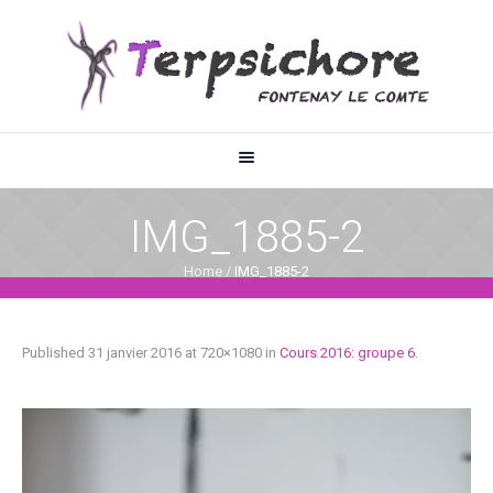
IMG_1885-2
Home
/
IMG_1885-2
Published
31 janvier 2016
at 720×1080 in
Cours 2016: groupe 6
.