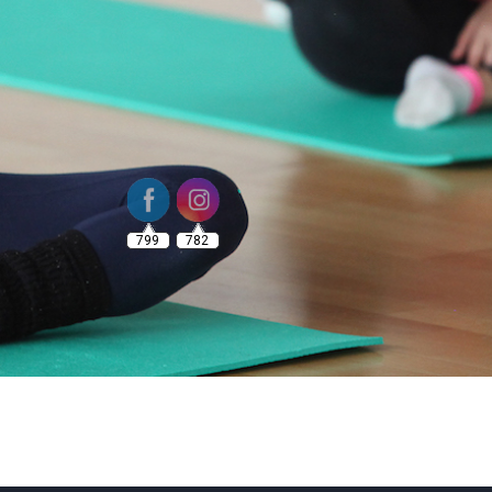
799
782