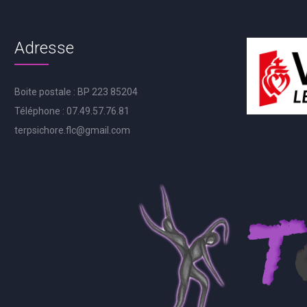
Adresse
Boite postale : BP 223 85204
Téléphone : 07.49.57.76.81
terpsichore.flc@gmail.com