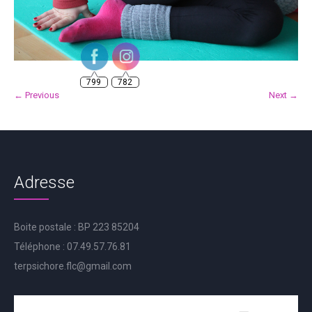
799
782
← Previous
Next →
Adresse
Boite postale : BP 223 85204
Téléphone : 07.49.57.76.81
terpsichore.flc@gmail.com