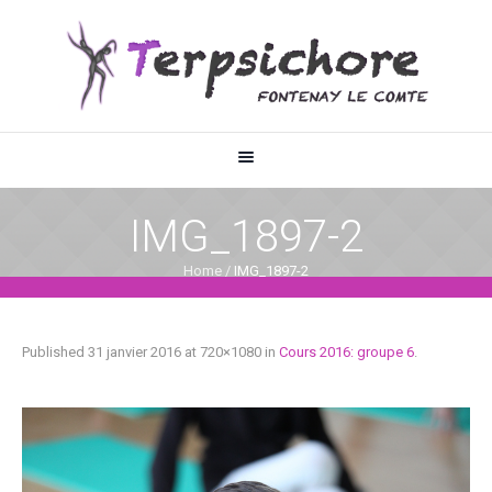
IMG_1897-2
Home
/
IMG_1897-2
Published
31 janvier 2016
at 720×1080 in
Cours 2016: groupe 6
.