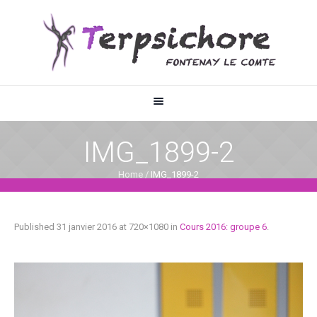
IMG_1899-2
Home
/
IMG_1899-2
Published
31 janvier 2016
at 720×1080 in
Cours 2016: groupe 6
.