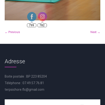
799
782
← Previous
Next →
Adresse
Boite postale : BP 223 85204
Téléphone : 07.49.57.76.81
terpsichore.flc@gmail.com