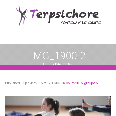
IMG_1900-2
Home
/
IMG_1900-2
Published
31 janvier 2016
at 1280×853 in
Cours 2016: groupe 6
.