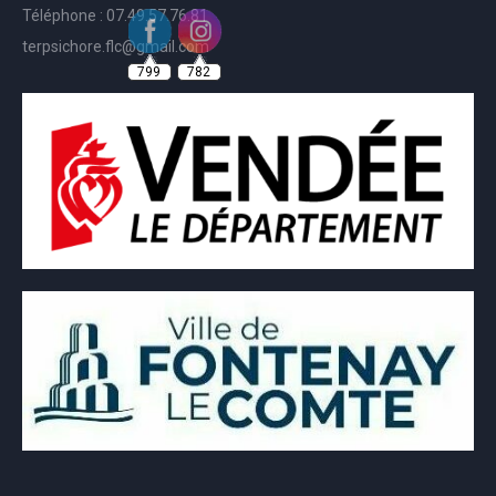
Téléphone : 07.49.57.76.81
799
782
terpsichore.flc@gmail.com