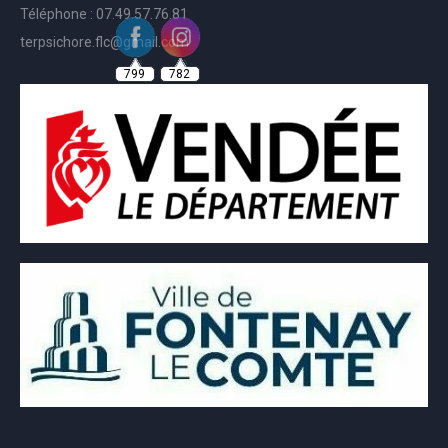
Téléphone : 07.49.57.76.81
terpsichore.flc@gmail.com
799
782