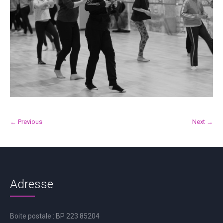
← Previous
Next →
Adresse
Boite postale : BP 223 85204