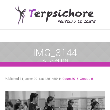
IMG_3144
Home
/
IMG_3144
Published
31 janvier 2016
at 1281×854 in
Cours 2016: Groupe 8
.