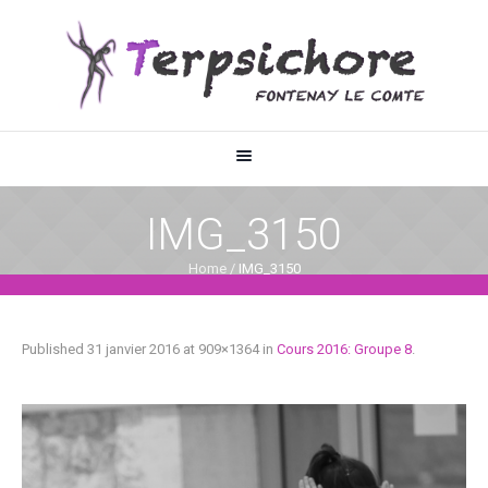
IMG_3150
Home
/
IMG_3150
Published
31 janvier 2016
at 909×1364 in
Cours 2016: Groupe 8
.