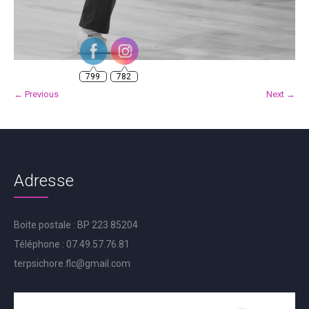
799
782
← Previous
Next →
Adresse
Boite postale : BP 223 85204
Téléphone : 07.49.57.76.81
terpsichore.flc@gmail.com