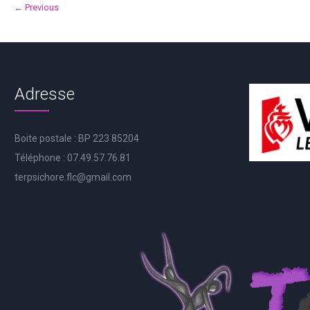
← Previous
Adresse
Boite postale : BP 223 85204
Téléphone : 07.49.57.76.81
terpsichore.flc@gmail.com