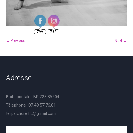
799
782
← Previous
Next →
Adresse
Boite postale : BP 223 85204
Téléphone : 07.49.57.76.81
terpsichore.flc@gmail.com