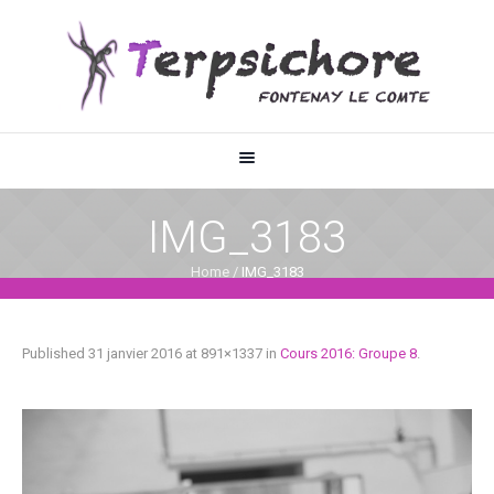
IMG_3183
Home
/
IMG_3183
Published
31 janvier 2016
at 891×1337 in
Cours 2016: Groupe 8
.