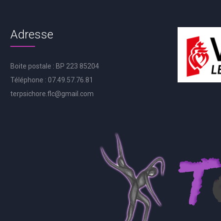
Adresse
Boite postale : BP 223 85204
Téléphone : 07.49.57.76.81
terpsichore.flc@gmail.com