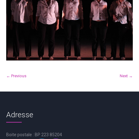
← Previous
Next →
Adresse
Boite postale : BP 223 85204