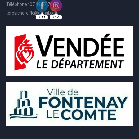
Téléphone : 07.49.57.76.81
799
782
terpsichore.flc@gmail.com