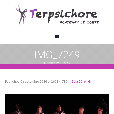
IMG_7249
Home
/
IMG_7249
Published
6 septembre 2016
at 2603×1736 in
Gala 2016 : Gr 11
.