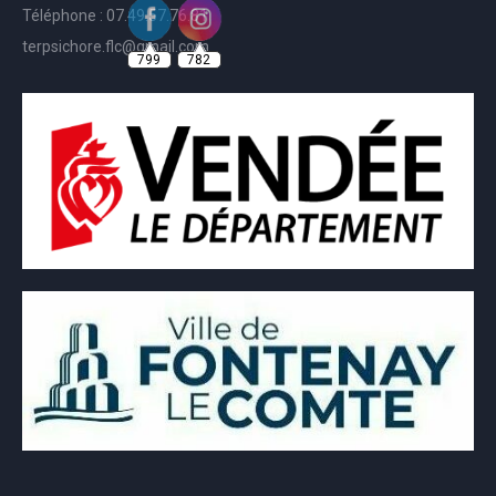
Téléphone : 07.49.57.76.81
799
782
terpsichore.flc@gmail.com