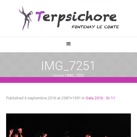
IMG_7251
Home
/
IMG_7251
Published
6 septembre 2016
at 2387×1591 in
Gala 2016 : Gr 11
.