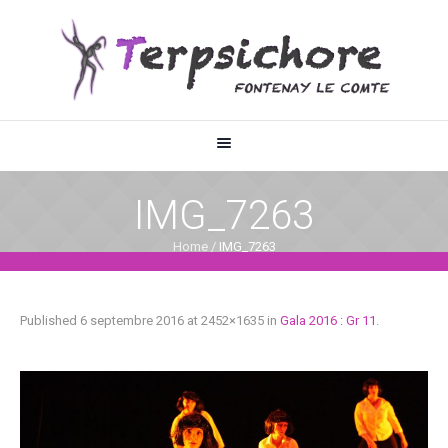
IMG_7263
Home
/
IMG_7263
Published
6 septembre 2016
at 2452×1635 in
Gala 2016 : Gr 11
.