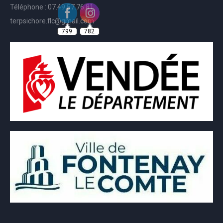
Téléphone : 07.49.57.76.81
799
782
terpsichore.flc@gmail.com