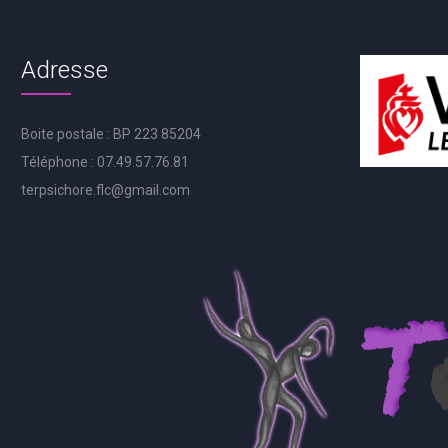
Adresse
Boite postale : BP 223 85204
Téléphone : 07.49.57.76.81
terpsichore.flc@gmail.com