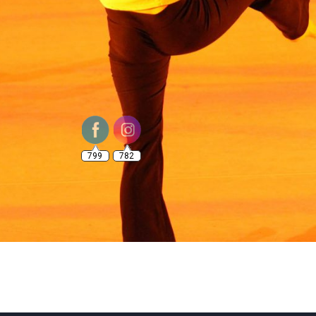
799
782