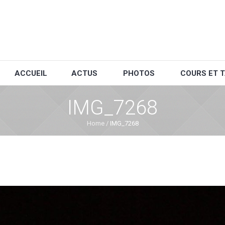
ACCUEIL
ACTUS
PHOTOS
COURS ET T
IMG_7268
Home
/
IMG_7268