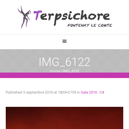
IMG_6122
Home
/
IMG_6122
Published
5 septembre 2016
at 1839×2759 in
Gala 2016 : C4
.