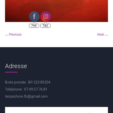
799
782
← Previous
Next →
Adresse
Boite postale : BP 223 85204
Téléphone : 07.49.57.76.81
terpsichore.flc@gmail.com