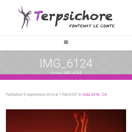
IMG_6124
Home
/
IMG_6124
Published
5 septembre 2016
at 1706×2557 in
Gala 2016 : C4
.