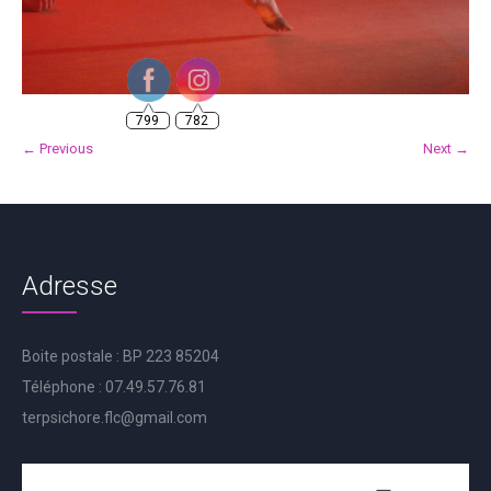
799
782
← Previous
Next →
Adresse
Boite postale : BP 223 85204
Téléphone : 07.49.57.76.81
terpsichore.flc@gmail.com