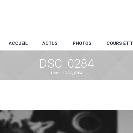
ACCUEIL
ACTUS
PHOTOS
COURS ET T
DSC_0284
Home
/
DSC_0284