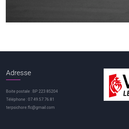
Adresse
Boite postale : BP 223 85204
Téléphone : 07.49.57.76.81
terpsichore.flc@gmail.com