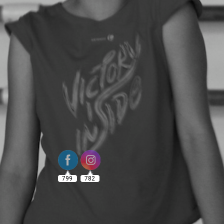
799
782