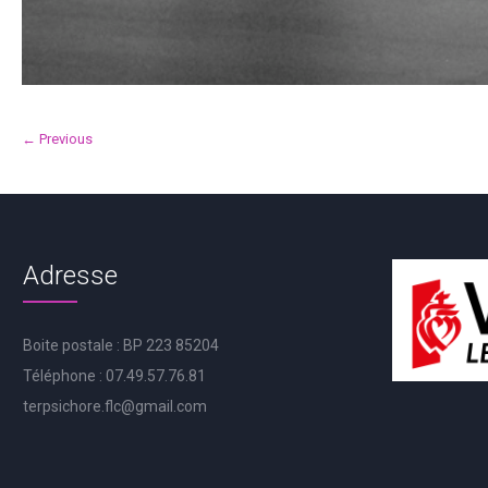
← Previous
Adresse
Boite postale : BP 223 85204
Téléphone : 07.49.57.76.81
terpsichore.flc@gmail.com