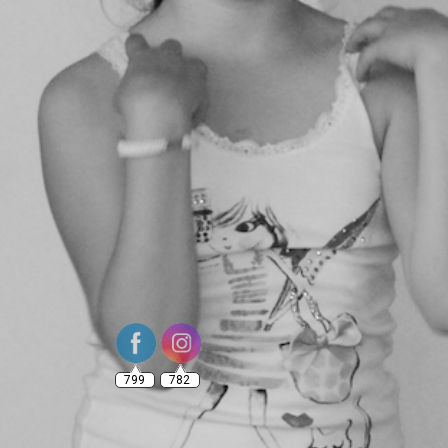
799
782