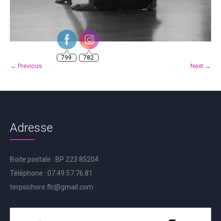
799
782
← Previous
Next →
Adresse
Boite postale : BP 223 85204
Téléphone : 07.49.57.76.81
terpsichore.flc@gmail.com