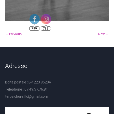
799
782
← Previous
Next →
Adresse
Boite postale : BP 223 85204
Téléphone : 07.49.57.76.81
terpsichore.flc@gmail.com