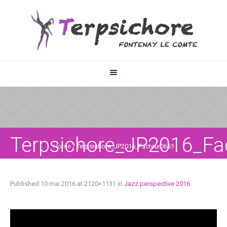
Terpsichore_JP2016_Fa
Home
/
Terpsichore_JP2016_Facteur0651
Published
10 mai 2016
at 2120×1131 in
Jazz perspective 2016
.