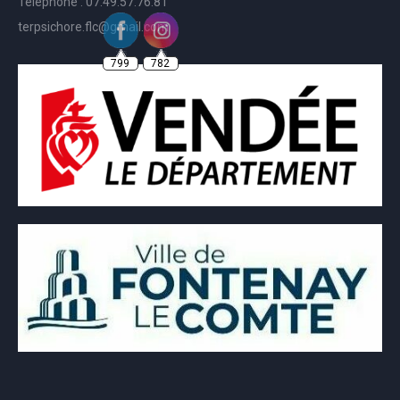
Téléphone : 07.49.57.76.81
terpsichore.flc@gmail.com
799
782