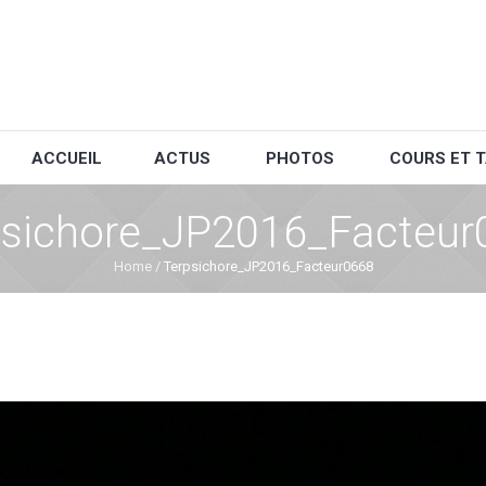
ACCUEIL
ACTUS
PHOTOS
COURS ET T
psichore_JP2016_Facteur
Home
/
Terpsichore_JP2016_Facteur0668