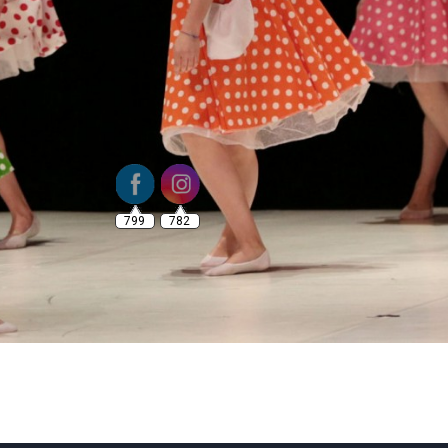
799
782