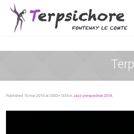
Ter
Published
10 mai 2016
at 2002×1334 in
Jazz perspective 2016
.