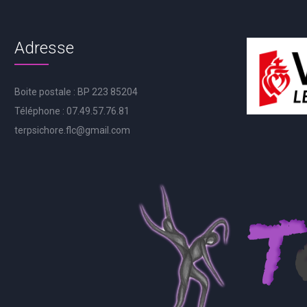
Adresse
Boite postale : BP 223 85204
Téléphone : 07.49.57.76.81
terpsichore.flc@gmail.com