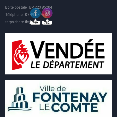
Boite postale : BP 223 85204
Téléphone : 07.49.57.76.81
799
782
terpsichore.flc@gmail.com