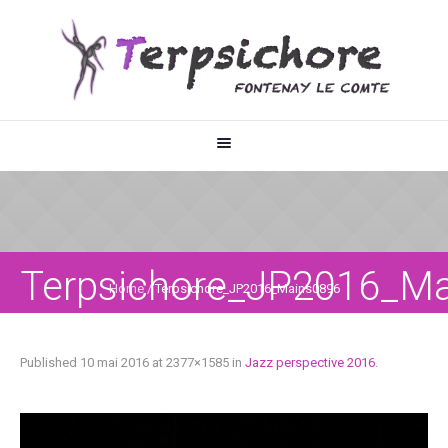
Terpsichore_JP2016_M
Home
/
Terpsichore_JP2016_Mains0896
Published
10 mai 2016
at 2377×1585 in
Jazz perspective 2016
.