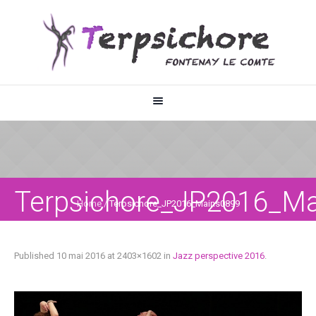
Terpsichore_JP2016_M
Home
/
Terpsichore_JP2016_Mains0899
Published
10 mai 2016
at 2403×1602 in
Jazz perspective 2016
.