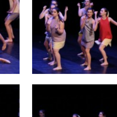
799
782