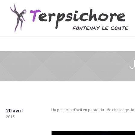
J
Un petit clin d’oeil en photo du 15e challenge J
20 avril
2015