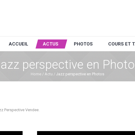
ACCUEIL
ACTUS
PHOTOS
COURS ET T
azz perspective en Phot
Home
/
Actu
/
Jazz perspective en Photos
azz Perspective Vendee.